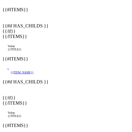
{{#ITEMS}}
{{#if HAS_CHILDS }}
{{/if}}
{{/ITEMS}}
Voltar
{{TITLE}}
{{#ITEMS}}
{{ITEM_NAME}}
{{#if HAS_CHILDS }}
{{/if}}
{{/ITEMS}}
Voltar
{{TITLE}}
{{#ITEMS}}