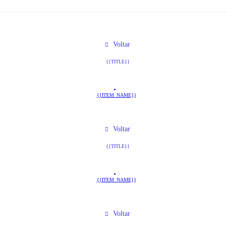
Voltar
{{TITLE}}
{{ITEM_NAME}}
Voltar
{{TITLE}}
{{ITEM_NAME}}
Voltar