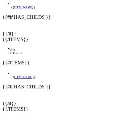
{{ITEM_NAME}}
{{#if HAS_CHILDS }}
{{/if}}
{{/ITEMS}}
Voltar
{{TITLE}}
{{#ITEMS}}
{{ITEM_NAME}}
{{#if HAS_CHILDS }}
{{/if}}
{{/ITEMS}}