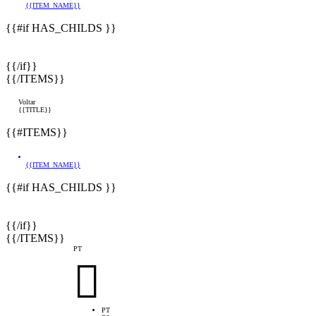
{{ITEM_NAME}}
{{#if HAS_CHILDS }}
{{/if}}
{{/ITEMS}}
Voltar
{{TITLE}}
{{#ITEMS}}
{{ITEM_NAME}}
{{#if HAS_CHILDS }}
{{/if}}
{{/ITEMS}}
PT

PT