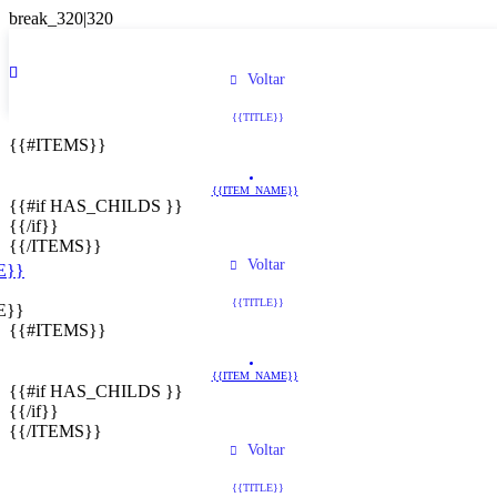
Voltar
{{TITLE}}
{{#ITEMS}}
{{ITEM_NAME}}
{{#if HAS_CHILDS }}
{{/if}}
{{/ITEMS}}
Voltar
E}}
{{TITLE}}
E}}
{{#ITEMS}}
{{ITEM_NAME}}
{{#if HAS_CHILDS }}
{{/if}}
{{/ITEMS}}
Voltar
{{TITLE}}