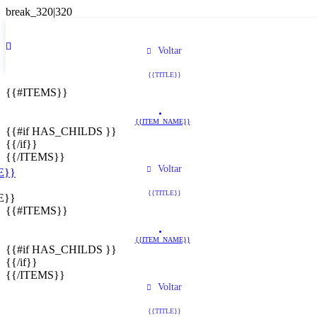
Voltar
{{TITLE}}
{{#ITEMS}}
{{ITEM_NAME}}
{{#if HAS_CHILDS }}
{{/if}}
{{/ITEMS}}
Voltar
E}}
{{TITLE}}
E}}
{{#ITEMS}}
{{ITEM_NAME}}
{{#if HAS_CHILDS }}
{{/if}}
{{/ITEMS}}
Voltar
{{TITLE}}