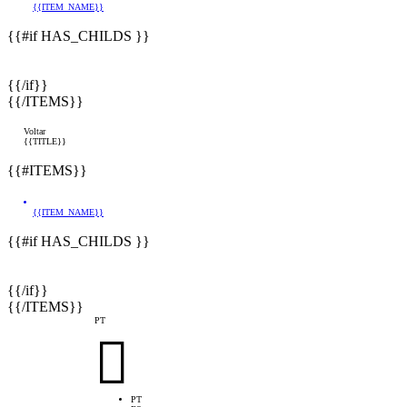
{{ITEM_NAME}}
{{#if HAS_CHILDS }}
{{/if}}
{{/ITEMS}}
Voltar
{{TITLE}}
{{#ITEMS}}
{{ITEM_NAME}}
{{#if HAS_CHILDS }}
{{/if}}
{{/ITEMS}}
PT

PT