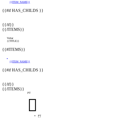
{{ITEM_NAME}}
{{#if HAS_CHILDS }}
{{/if}}
{{/ITEMS}}
Voltar
{{TITLE}}
{{#ITEMS}}
{{ITEM_NAME}}
{{#if HAS_CHILDS }}
{{/if}}
{{/ITEMS}}
PT

PT