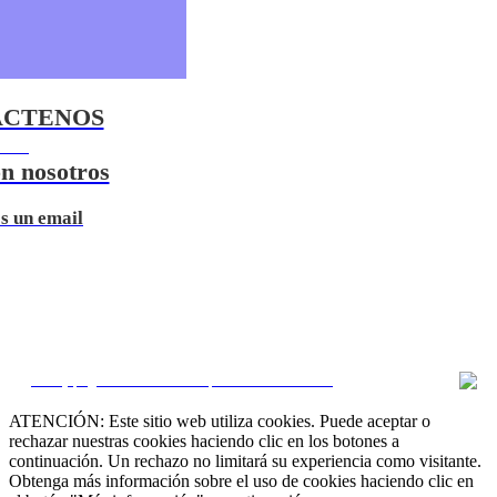
ETÍN
ÁCTENOS
0 000
n nosotros
s un email
CRM y páginas inmobiliarias por eGO Real Estate
ATENCIÓN: Este sitio web utiliza cookies. Puede aceptar o
rechazar nuestras cookies haciendo clic en los botones a
continuación. Un rechazo no limitará su experiencia como visitante.
Obtenga más información sobre el uso de cookies haciendo clic en