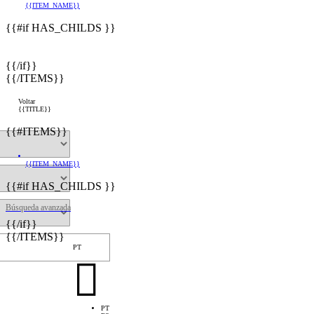
{{ITEM_NAME}}
{{#if HAS_CHILDS }}
{{/if}}
{{/ITEMS}}
Voltar
{{TITLE}}
{{#ITEMS}}
{{ITEM_NAME}}
{{#if HAS_CHILDS }}
Búsqueda avanzada
{{/if}}
{{/ITEMS}}
PT

PT