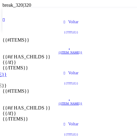
Voltar
{{TITLE}}
{{#ITEMS}}
{{ITEM_NAME}}
{{#if HAS_CHILDS }}
{{/if}}
{{/ITEMS}}
Voltar
E}}
{{TITLE}}
E}}
{{#ITEMS}}
{{ITEM_NAME}}
{{#if HAS_CHILDS }}
{{/if}}
{{/ITEMS}}
Voltar
{{TITLE}}