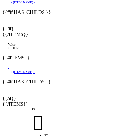
{{ITEM_NAME}}
{{#if HAS_CHILDS }}
{{/if}}
{{/ITEMS}}
Voltar
{{TITLE}}
{{#ITEMS}}
{{ITEM_NAME}}
{{#if HAS_CHILDS }}
{{/if}}
{{/ITEMS}}
PT

PT