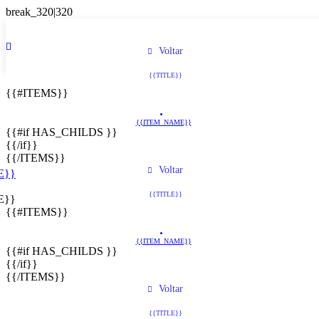
Voltar
{{TITLE}}
{{#ITEMS}}
{{ITEM_NAME}}
{{#if HAS_CHILDS }}
{{/if}}
{{/ITEMS}}
Voltar
E}}
{{TITLE}}
E}}
{{#ITEMS}}
{{ITEM_NAME}}
{{#if HAS_CHILDS }}
{{/if}}
{{/ITEMS}}
Voltar
{{TITLE}}