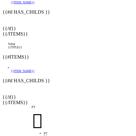
{{ITEM_NAME}}
{{#if HAS_CHILDS }}
{{/if}}
{{/ITEMS}}
Voltar
{{TITLE}}
{{#ITEMS}}
{{ITEM_NAME}}
{{#if HAS_CHILDS }}
{{/if}}
{{/ITEMS}}
PT

PT