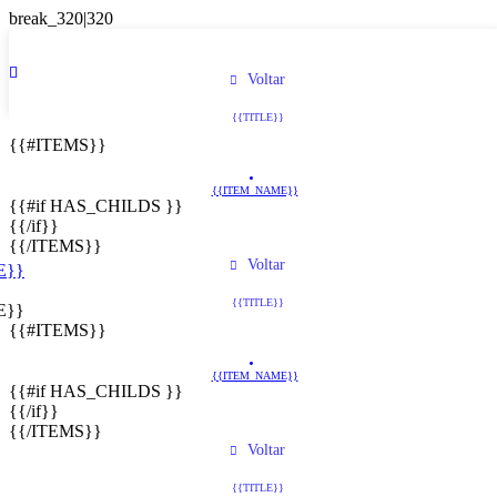
Voltar
{{TITLE}}
{{#ITEMS}}
{{ITEM_NAME}}
{{#if HAS_CHILDS }}
{{/if}}
{{/ITEMS}}
Voltar
E}}
{{TITLE}}
E}}
{{#ITEMS}}
{{ITEM_NAME}}
{{#if HAS_CHILDS }}
{{/if}}
{{/ITEMS}}
Voltar
{{TITLE}}