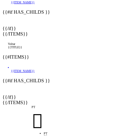
{{ITEM_NAME}}
{{#if HAS_CHILDS }}
{{/if}}
{{/ITEMS}}
Voltar
{{TITLE}}
{{#ITEMS}}
{{ITEM_NAME}}
{{#if HAS_CHILDS }}
{{/if}}
{{/ITEMS}}
PT

PT