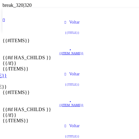
Voltar
{{TITLE}}
{{#ITEMS}}
{{ITEM_NAME}}
{{#if HAS_CHILDS }}
{{/if}}
{{/ITEMS}}
Voltar
E}}
{{TITLE}}
E}}
{{#ITEMS}}
{{ITEM_NAME}}
{{#if HAS_CHILDS }}
{{/if}}
{{/ITEMS}}
Voltar
{{TITLE}}